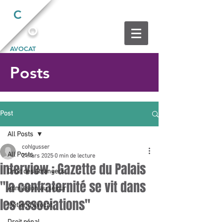
C
O
AVOCAT
Posts
Post
All Posts
cohlgusser
All Posts
2 mars 2025
0 min de lecture
interview : Gazette du Palais
Droit des étrangers
"la confraternité se vit dans
Admission au séjour
les associations"
Métier d'avocat