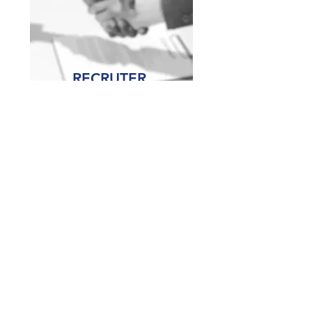
RECRUTER
un salarié sans titre de
séjour