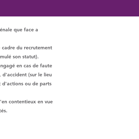
ial
pénale que face a
le cadre du recrutement
imulé son statut).
 engagé en cas de faute
 d'accident (sur le lieu
 d'actions ou de parts
u'en contentieux en vue
tés.